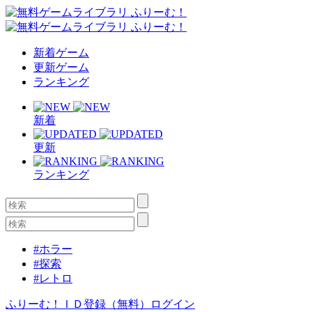
新着ゲーム
更新ゲーム
ランキング
新着
更新
ランキング
#ホラー
#探索
#レトロ
ふりーむ！ＩＤ登録（無料）
ログイン