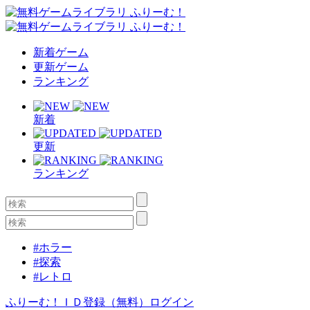
新着ゲーム
更新ゲーム
ランキング
新着
更新
ランキング
#ホラー
#探索
#レトロ
ふりーむ！ＩＤ登録（無料）
ログイン