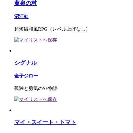
黄泉の村
沼江蛙
超短編和風RPG（レベル上げなし）
シグナル
金子ジロー
孤独と勇気のSF物語
マイ・スイート・トマト