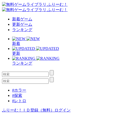
新着ゲーム
更新ゲーム
ランキング
新着
更新
ランキング
#ホラー
#探索
#レトロ
ふりーむ！ＩＤ登録（無料）
ログイン