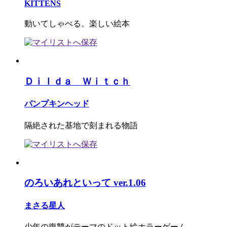
KITTENS
動いてしゃべる、楽しい絵本
Ｄｉｌｄａ Ｗｉｔｃｈ
パンプキンヘッド
隔絶された基地で刻まれる物語
のろいあれといって ver.1.06
まさる星人
少年の復讐がテーマのドット絵ホラーゲーム