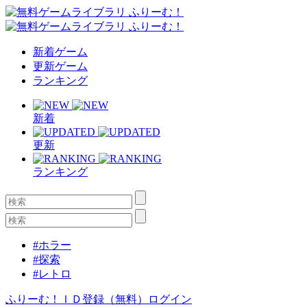
新着ゲーム
更新ゲーム
ランキング
新着
更新
ランキング
#ホラー
#探索
#レトロ
ふりーむ！ＩＤ登録（無料）
ログイン