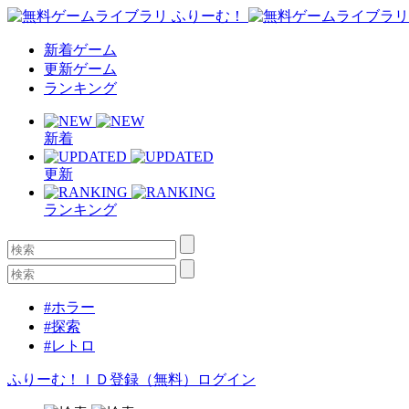
新着ゲーム
更新ゲーム
ランキング
新着
更新
ランキング
#ホラー
#探索
#レトロ
ふりーむ！ＩＤ登録（無料）
ログイン