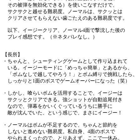
その被弾を無効化できる）を使いこなすだけで、
サクサクと越せる難易度。ノーマルは、サクッとは
クリアさせてもらえない歯ごたえのある難易度です。
以下、イージークリア、ノーマル4面で撃沈した後の
プレイ感想です。（※ネタバレなし。）
【長所】
・ちゃんと、シューティングゲームとして作り込まれて
いる。イージーモードに「めっちゃ簡単」とあるから、
「ボムなしで越してやろう！」とボム縛りで挑戦したら、
しっかりと1面のボスでゲームオーバーになった（笑）
・しかし、喰らいボムを活用することで、イージーは
サクッとクリアできる。強ショットが自動追尾付き
なので、弾幕をかいくぐっているうちに勝手に
敵が沈んでいた、という感じで、まさにイージー！
・ノーマルはボムが不足するので、ちゃんと節約を
しないと進めない難易度。私自身、4面のボスで
やられまくったので、とりあえず、ここで一休み。