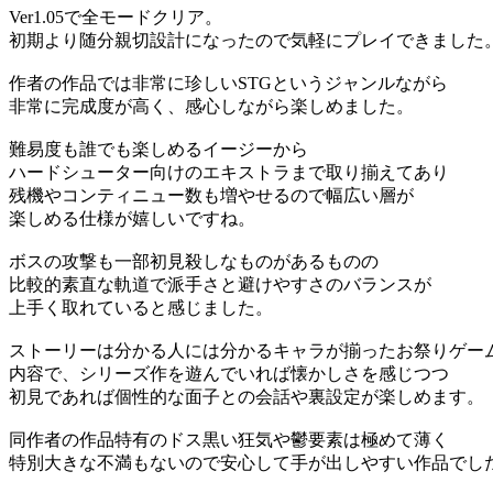
Ver1.05で全モードクリア。
初期より随分親切設計になったので気軽にプレイできました
作者の作品では非常に珍しいSTGというジャンルながら
非常に完成度が高く、感心しながら楽しめました。
難易度も誰でも楽しめるイージーから
ハードシューター向けのエキストラまで取り揃えてあり
残機やコンティニュー数も増やせるので幅広い層が
楽しめる仕様が嬉しいですね。
ボスの攻撃も一部初見殺しなものがあるものの
比較的素直な軌道で派手さと避けやすさのバランスが
上手く取れていると感じました。
ストーリーは分かる人には分かるキャラが揃ったお祭りゲー
内容で、シリーズ作を遊んでいれば懐かしさを感じつつ
初見であれば個性的な面子との会話や裏設定が楽しめます。
同作者の作品特有のドス黒い狂気や鬱要素は極めて薄く
特別大きな不満もないので安心して手が出しやすい作品でし