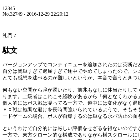
12345
No.32749 - 2016-12-29 22:20:12
礼門Ｚ
駄文
バージョンアップでコンティニューを追加されたのは英断だ
自分は簡単すぎて退屈すぎて途中でやめてしまったので、シ
とても感想を述べるのが難しいというか、本音で言うときつ
何もない空間から弾が湧いたり、前兆もなしに体当たりして
ります。上級者はこれこそ経験があるから「何となくわかる
個人的にはボス戦は凝ってる一方で、道中には変化がなく退
ＥＸ戦は短調な避けを長時間強いられているようで、そもそ
ードゲームの場合、ボスが自爆するのは単なる永パ防止の面
というわけで自分的には厳しい評価をせざるを得ないのです
一方で、東方クローン的な構成でありながら横スクロールに