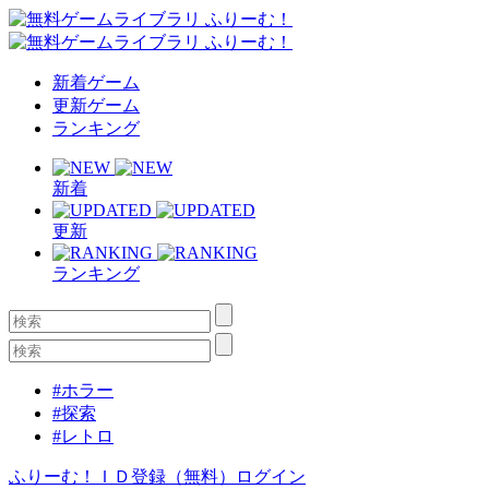
新着ゲーム
更新ゲーム
ランキング
新着
更新
ランキング
#ホラー
#探索
#レトロ
ふりーむ！ＩＤ登録（無料）
ログイン