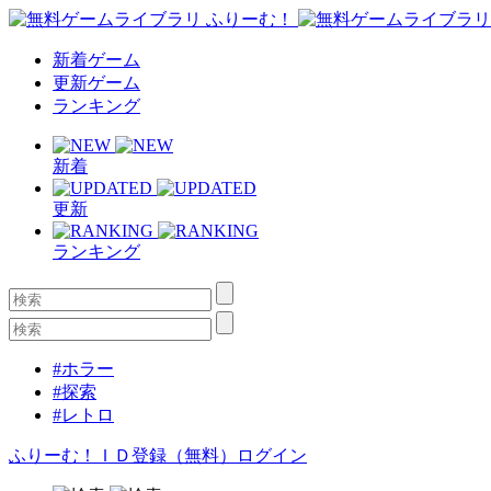
新着ゲーム
更新ゲーム
ランキング
新着
更新
ランキング
#ホラー
#探索
#レトロ
ふりーむ！ＩＤ登録（無料）
ログイン