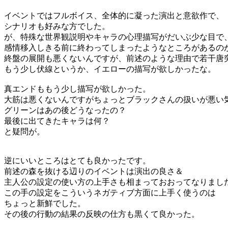
イベントではフルボイス、全体的に凝った演出と意欲作で、
シナリオも好みな方でした。
が、特殊な世界観説明やキャラの心理描写がだいぶ少な目で
感情移入しきる前に終わってしまったようなところがあるの
終盤の展開も悪くないんですが、前述のような理由で若干唐
もう少し伏線というか、イエローの描写が欲しかったな。
真エンドももう少し描写が欲しかった。
大筋は悪くないんですがちょっとブラックさんの扱いが悪い
グリーンはあの後どうなったの？
最後に出てきたキャラは何？
と疑問が。
逆にいいところはとても良かったです。
前述の森を抜ける辺りのイベントは演出の良さ＆
主人公の設定の使い方の上手さも相まっておおってなりまし
この手の設定をこういうネガティブ方面に上手く使うのは
ちょっと新鮮でした。
その後の行動の結果の反映の仕方も黒くて良かった。