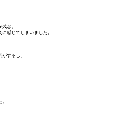
、
が残念。
突に感じてしまいました。
気がするし、
た。