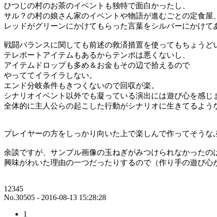
ひつじの村のお茶のイベントも独特で面白かったし、
サル？の村の娘さん家のイベントや物語が進むごとの定食屋
レッドがグリーンにかけてもらった言葉をシルバーにかけて
戦闘バランスに関しても前述の救済措置を使ってもちょうど
テレポートアイテムもあるからテンポは悪くないし、
アイテムドロップも多め＆お金もその辺で拾えるので
やっててイライラしない。
エンド分岐条件もきつくないので回収が楽。
シナリオイベント以外でも凝っている演出には遊び心を感じ
全体的に主人公らの起こした行動がシナリオに生きてるよう
プレイヤーの方をしっかり向いた上で楽しんで作ってそうな
余談ですが、サンプル画像の玉ねぎがみつけられなかったの
興味がわいた理由の一つだったりするので（作り手の遊び心
12345
No.30505 - 2016-08-13 15:28:28
1