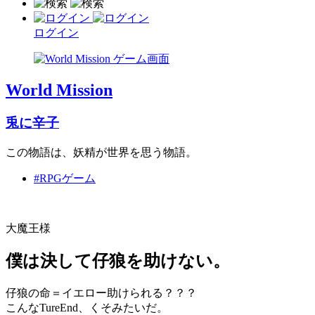
ログイン
World Mission
兎に辛子
この物語は、妖精が世界を思う物語。
#RPGゲーム
大魔王様
僕は決して仔狼を助けない。
仔狼の命＝イエロー助けられる？？？
こんなTureEnd、くそみたいだ。