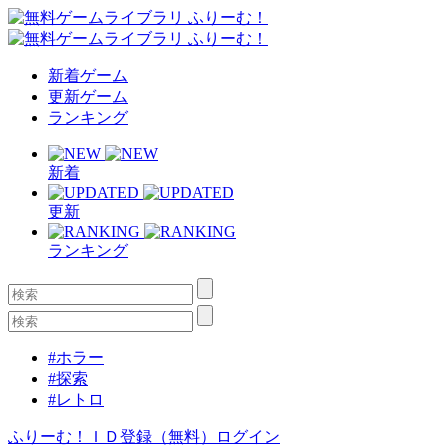
新着ゲーム
更新ゲーム
ランキング
新着
更新
ランキング
#ホラー
#探索
#レトロ
ふりーむ！ＩＤ登録（無料）
ログイン