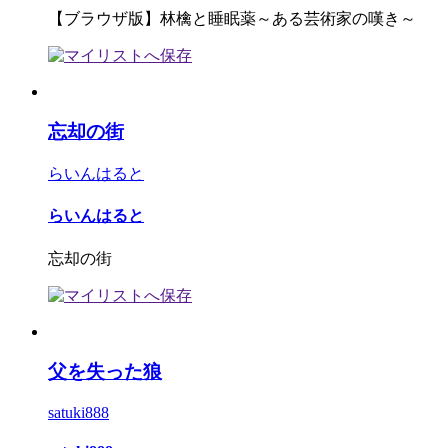
【ブラウザ版】林檎と睡眠薬～ある芸術家の嘆き～
忘却の街
らいんはると
らいんはると
忘却の街
父を失った狼
satuki888