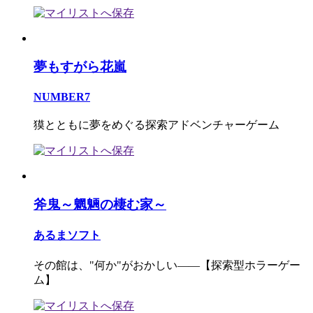
夢もすがら花嵐
NUMBER7
獏とともに夢をめぐる探索アドベンチャーゲーム
斧鬼～魍魎の棲む家～
あるまソフト
その館は、"何か"がおかしい――【探索型ホラーゲー
ム】