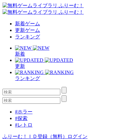
新着ゲーム
更新ゲーム
ランキング
新着
更新
ランキング
#ホラー
#探索
#レトロ
ふりーむ！ＩＤ登録（無料）
ログイン