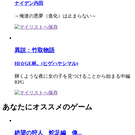
ナイデン内田
～俺達の悪夢（進化）は止まらない～
異説：竹取物語
HI☆GE林。(ヒゲハヤシマル)
輝くような夜に女の子を見つけることから始まる中編
RPG
あなたにオススメのゲーム
絶望の狩人 蛇足編 偉...