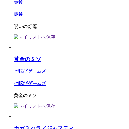
赤鈴
赤鈴
呪いの灯篭
黄金のミソ
七転びゲームズ
七転びゲームズ
黄金のミソ
カガミハラ／ジャスティ...