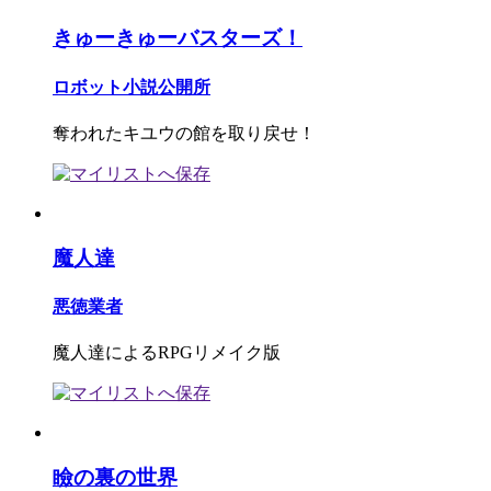
きゅーきゅーバスターズ！
ロボット小説公開所
奪われたキユウの館を取り戻せ！
魔人達
悪徳業者
魔人達によるRPGリメイク版
瞼の裏の世界