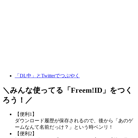
「DL中」とTwitterでつぶやく
＼みんな使ってる「
Freem!ID
」をつく
ろう！／
【便利1】
ダウンロード履歴が保存されるので、後から「あのゲ
ームなんて名前だっけ？」という時ベンリ！
【便利2】