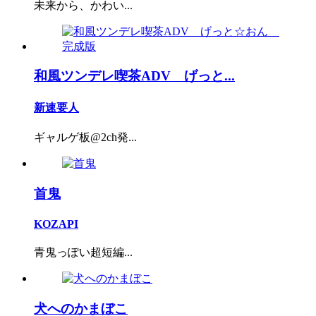
未来から、かわい...
和風ツンデレ喫茶ADV げっと...
新速要人
ギャルゲ板@2ch発...
首鬼
KOZAPI
青鬼っぽい超短編...
犬へのかまぼこ