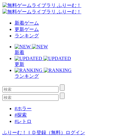
新着ゲーム
更新ゲーム
ランキング
新着
更新
ランキング
#ホラー
#探索
#レトロ
ふりーむ！ＩＤ登録（無料）
ログイン