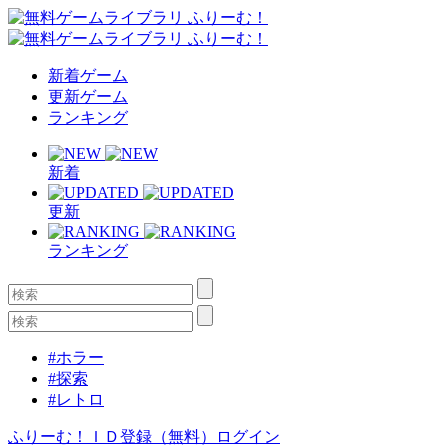
新着ゲーム
更新ゲーム
ランキング
新着
更新
ランキング
#ホラー
#探索
#レトロ
ふりーむ！ＩＤ登録（無料）
ログイン