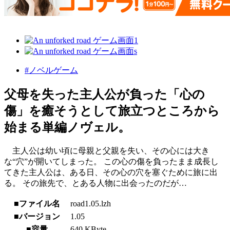
#ノベルゲーム
父母を失った主人公が負った「心の
傷」を癒そうとして旅立つところから
始まる単編ノヴェル。
主人公は幼い頃に母親と父親を失い、その心には大き
な“穴”が開いてしまった。 この心の傷を負ったまま成長し
てきた主人公は、ある日、その心の穴を塞ぐために旅に出
る。 その旅先で、とある人物に出会ったのだが…
■ファイル名
road1.05.lzh
■バージョン
1.05
■容量
640 KByte