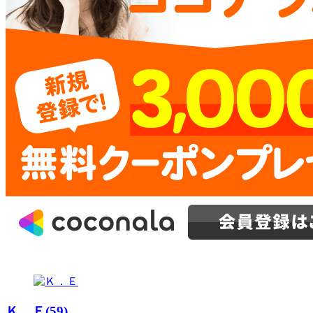
Ｋ．Ｅ(59)