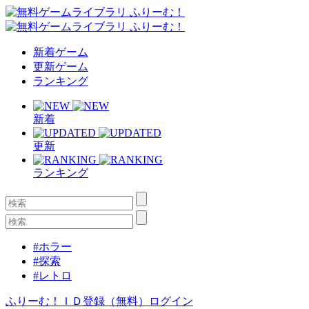
新着ゲーム
更新ゲーム
ランキング
新着
更新
ランキング
#ホラー
#探索
#レトロ
ふりーむ！ＩＤ登録（無料）
ログイン