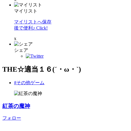
マイリスト
マイリストへ保存
後で便利♪ Click!
x
シェア
THE☆適当１６(´・ω・`)
#その他ゲーム
紅茶の魔神
フォロー