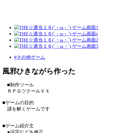
#その他ゲーム
風邪ひきながら作った
■制作ツール
ＲＰＧツクールＶＸ
■ゲームの目的
謎を解くゲームです
■ゲーム紹介文
●誤字などを修正