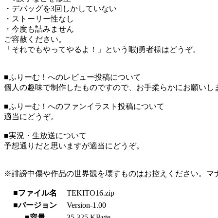
・デバッグを3回しかしていない
・ストーリー性なし
・今度も詰みません
ご容赦ください。
「それでもやってやるよ！」という暇j勇者様はどうぞ。
■ふりーむ！へのレビュー投稿について
個人の趣味で制作したものですので、お手柔らかにお願いし
■ふりーむ！へのファンイラスト投稿について
適当にどうぞ。
■実況・生放送について
予想通りだと思いますが適当にどうぞ。
※誹謗中傷や作品の世界観を壊すものはお控えください。マ
■ファイル名
TEKITO16.zip
■バージョン
Version-1.00
■容量
35,325 KByte