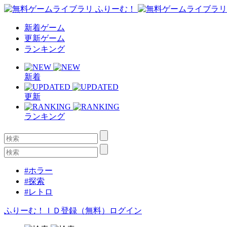
新着ゲーム
更新ゲーム
ランキング
新着
更新
ランキング
#ホラー
#探索
#レトロ
ふりーむ！ＩＤ登録（無料）
ログイン