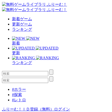
新着ゲーム
更新ゲーム
ランキング
新着
更新
ランキング
#ホラー
#探索
#レトロ
ふりーむ！ＩＤ登録（無料）
ログイン