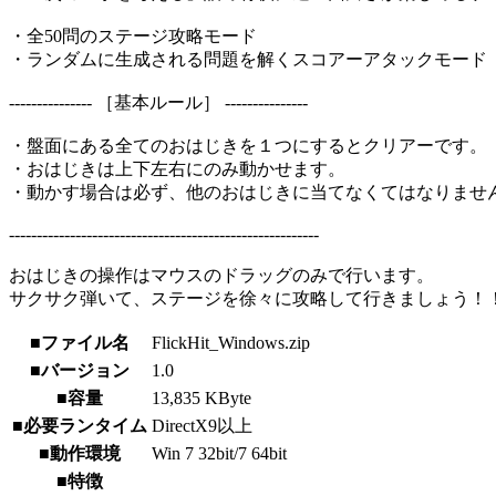
・全50問のステージ攻略モード
・ランダムに生成される問題を解くスコアーアタックモード
--------------- ［基本ルール］ ---------------
・盤面にある全てのおはじきを１つにするとクリアーです。
・おはじきは上下左右にのみ動かせます。
・動かす場合は必ず、他のおはじきに当てなくてはなりませ
--------------------------------------------------------
おはじきの操作はマウスのドラッグのみで行います。
サクサク弾いて、ステージを徐々に攻略して行きましょう！
■ファイル名
FlickHit_Windows.zip
■バージョン
1.0
■容量
13,835 KByte
■必要ランタイム
DirectX9以上
■動作環境
Win 7 32bit/7 64bit
■特徴