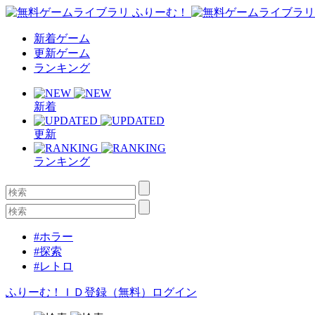
新着ゲーム
更新ゲーム
ランキング
新着
更新
ランキング
#ホラー
#探索
#レトロ
ふりーむ！ＩＤ登録（無料）
ログイン