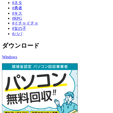
#ネタ
#勇者
#キス
#RPG
#イチャイチャ
#女の子
#パパ
ダウンロード
Windows