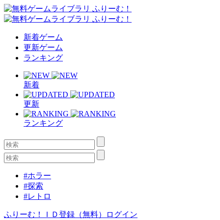
新着ゲーム
更新ゲーム
ランキング
新着
更新
ランキング
#ホラー
#探索
#レトロ
ふりーむ！ＩＤ登録（無料）
ログイン