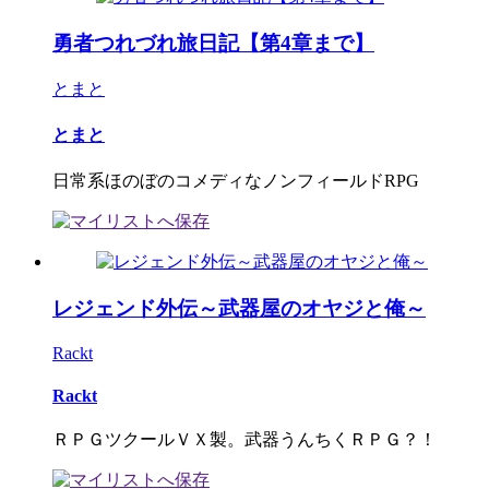
勇者つれづれ旅日記【第4章まで】
とまと
とまと
日常系ほのぼのコメディなノンフィールドRPG
レジェンド外伝～武器屋のオヤジと俺～
Rackt
Rackt
ＲＰＧツクールＶＸ製。武器うんちくＲＰＧ？！