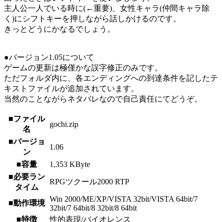
主人公一人でいる時に(←重要)、女性キャラ(仲間キャラ除
く)にシフトキーを押しながら話しかけるのです。
きっとどうにかなるでしょう。
●バージョン1.05について
ゲームの更新は極僅かな誤字修正のみです。
ただフォルダ内に、各エンディングへの到達条件を記したテ
キストファイルが追加されています。
当然のことながらネタバレなので自己責任にてどうぞ。
■ファイル
gochi.zip
名
■バージョ
1.06
ン
■容量
1,353 KByte
■必要ラン
RPGツクール2000 RTP
タイム
Win 2000/ME/XP/VISTA 32bit/VISTA 64bit/7
■動作環境
32bit/7 64bit/8 32bit/8 64bit
■特徴
性的表現/バイオレンス