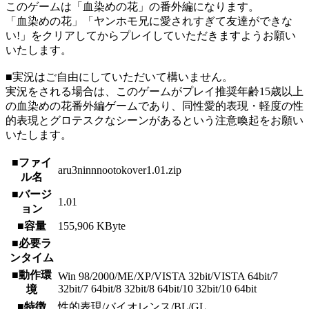
このゲームは「血染めの花」の番外編になります。
「血染めの花」「ヤンホモ兄に愛されすぎて友達ができな
い!」をクリアしてからプレイしていただきますようお願い
いたします。
■実況はご自由にしていただいて構いません。
実況をされる場合は、このゲームがプレイ推奨年齢15歳以上
の血染めの花番外編ゲームであり、同性愛的表現・軽度の性
的表現とグロテスクなシーンがあるという注意喚起をお願い
いたします。
■ファイ
aru3ninnnootokover1.01.zip
ル名
■バージ
1.01
ョン
■容量
155,906 KByte
■必要ラ
ンタイム
■動作環
Win 98/2000/ME/XP/VISTA 32bit/VISTA 64bit/7
32bit/7 64bit/8 32bit/8 64bit/10 32bit/10 64bit
境
■特徴
性的表現/バイオレンス/BL/GL