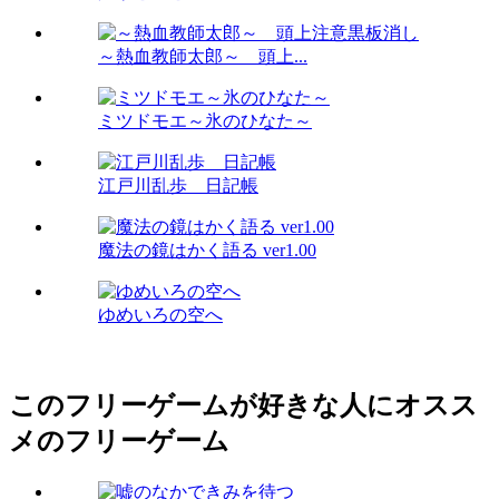
～熱血教師太郎～ 頭上...
ミツドモエ～氷のひなた～
江戸川乱歩 日記帳
魔法の鏡はかく語る ver1.00
ゆめいろの空へ
このフリーゲームが好きな人にオスス
メのフリーゲーム