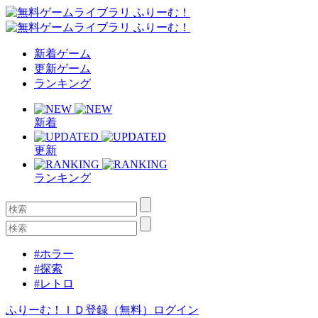
新着ゲーム
更新ゲーム
ランキング
新着
更新
ランキング
#ホラー
#探索
#レトロ
ふりーむ！ＩＤ登録（無料）
ログイン