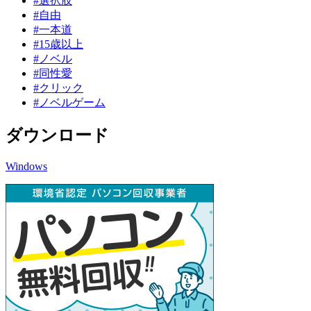
#選択肢
#自由
#一本道
#15歳以上
#ノベル
#同性愛
#クリック
#ノベルゲーム
ダウンロード
Windows