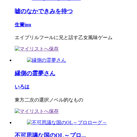
嘘のなかできみを待つ
生簀inn
エイプリルフールに兄と話す乙女風味ゲーム
縁側の霊夢さん
いろは
東方二次の選択ノベル的なもの
不可思議な国のOL～プロ...