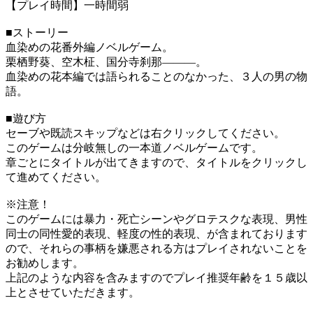
【プレイ時間】一時間弱
■ストーリー
血染めの花番外編ノベルゲーム。
栗栖野葵、空木柾、国分寺刹那―――。
血染めの花本編では語られることのなかった、３人の男の物
語。
■遊び方
セーブや既読スキップなどは右クリックしてください。
このゲームは分岐無しの一本道ノベルゲームです。
章ごとにタイトルが出てきますので、タイトルをクリックし
て進めてください。
※注意！
このゲームには暴力・死亡シーンやグロテスクな表現、男性
同士の同性愛的表現、軽度の性的表現、が含まれております
ので、それらの事柄を嫌悪される方はプレイされないことを
お勧めします。
上記のような内容を含みますのでプレイ推奨年齢を１５歳以
上とさせていただきます。