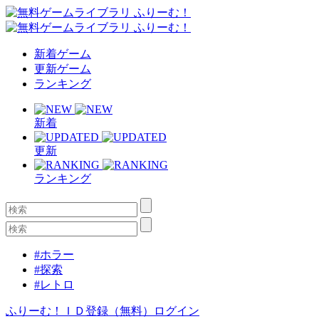
新着ゲーム
更新ゲーム
ランキング
新着
更新
ランキング
#ホラー
#探索
#レトロ
ふりーむ！ＩＤ登録（無料）
ログイン