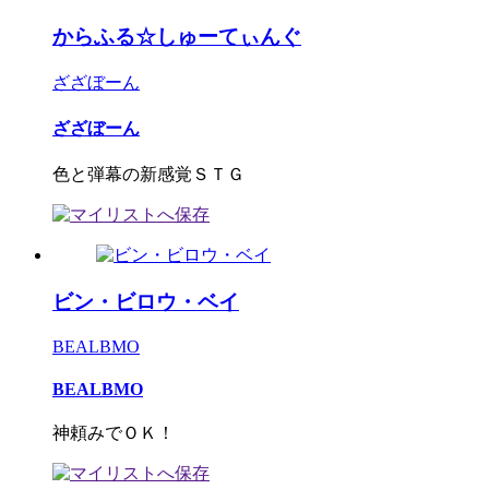
からふる☆しゅーてぃんぐ
ざざぼーん
ざざぼーん
色と弾幕の新感覚ＳＴＧ
ビン・ビロウ・ベイ
BEALBMO
BEALBMO
神頼みでＯＫ！