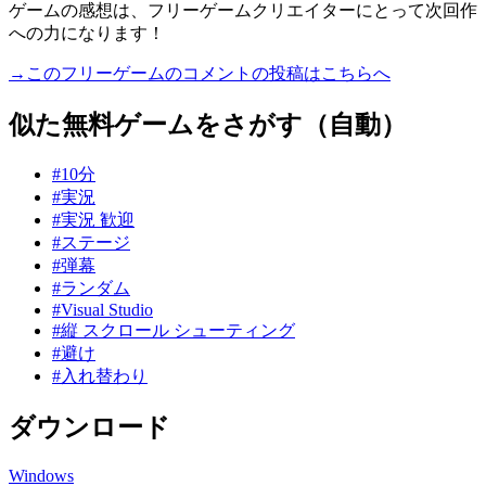
ゲームの感想は、フリーゲームクリエイターにとって次回作
への力になります！
→このフリーゲームのコメントの投稿はこちらへ
似た無料ゲームをさがす（自動）
#10分
#実況
#実況 歓迎
#ステージ
#弾幕
#ランダム
#Visual Studio
#縦 スクロール シューティング
#避け
#入れ替わり
ダウンロード
Windows