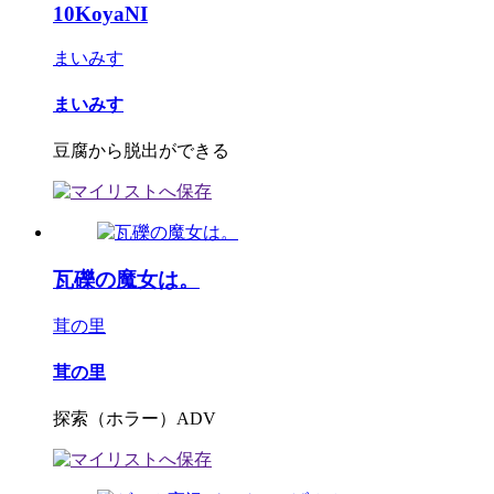
10KoyaNI
まいみす
まいみす
豆腐から脱出ができる
瓦礫の魔女は。
茸の里
茸の里
探索（ホラー）ADV