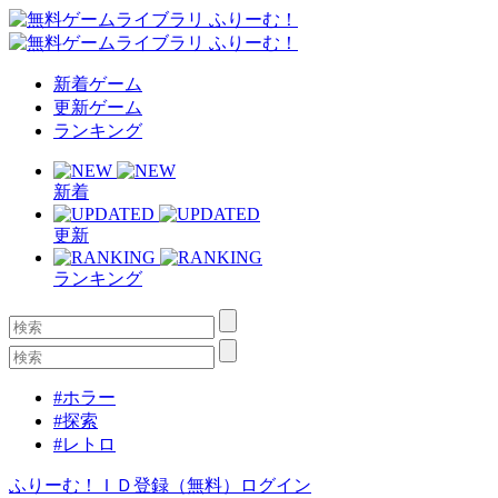
新着ゲーム
更新ゲーム
ランキング
新着
更新
ランキング
#ホラー
#探索
#レトロ
ふりーむ！ＩＤ登録（無料）
ログイン