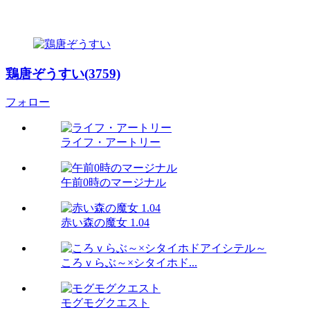
鶏唐ぞうすい(3759)
フォロー
ライフ・アートリー
午前0時のマージナル
赤い森の魔女 1.04
ころｖらぶ～×シタイホド...
モグモグクエスト