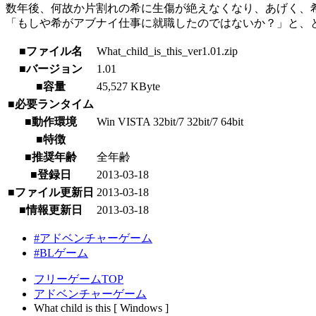
数年後、何故か片割れの希に生傷が絶えなくなり、あげく、
「もしや希がアブナイ仕事に就職したのではないか？」と、
■ファイル名
What_child_is_this_ver1.01.zip
■バージョン
1.01
■容量
45,527 KByte
■必要ランタイム
■動作環境
Win VISTA 32bit/7 32bit/7 64bit
■特徴
■推奨年齢
全年齢
■登録日
2013-03-18
■ファイル更新日
2013-03-18
■情報更新日
2013-03-18
#アドベンチャーゲーム
#BLゲーム
フリーゲームTOP
アドベンチャーゲーム
What child is this [ Windows ]