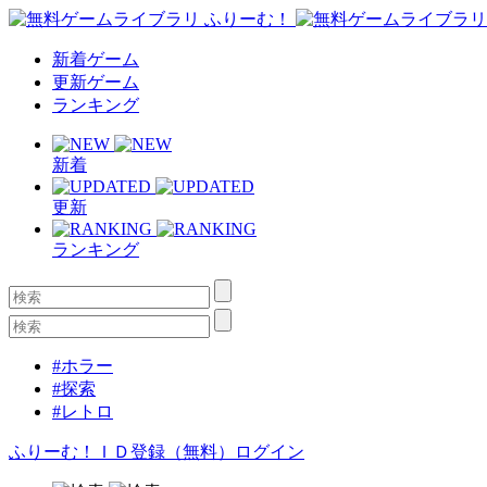
新着ゲーム
更新ゲーム
ランキング
新着
更新
ランキング
#ホラー
#探索
#レトロ
ふりーむ！ＩＤ登録（無料）
ログイン