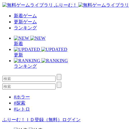
新着ゲーム
更新ゲーム
ランキング
新着
更新
ランキング
#ホラー
#探索
#レトロ
ふりーむ！ＩＤ登録（無料）
ログイン