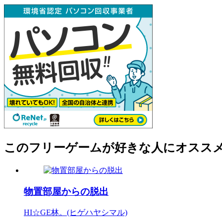
このフリーゲームが好きな人にオスス
物置部屋からの脱出
HI☆GE林。(ヒゲハヤシマル)