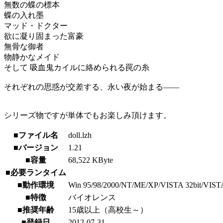
無数の蝶の標本
蝶の入れ墨
マッド・ドクター
欲に凝り固まった富豪
無骨な御者
物静かなメイド
そして 吸血鬼カイルに絡められる罠の糸
それぞれの思惑が交差する、永い夜が始まる――
シリーズ物ですが単体でもお楽しみ頂けます。
■ファイル名
doll.lzh
■バージョン
1.21
■容量
68,522 KByte
■必要ランタイム
■動作環境
Win 95/98/2000/NT/ME/XP/VISTA 32bit/VISTA 6
■特徴
バイオレンス
■推奨年齢
15歳以上（高校生～）
■登録日
2012-07-31