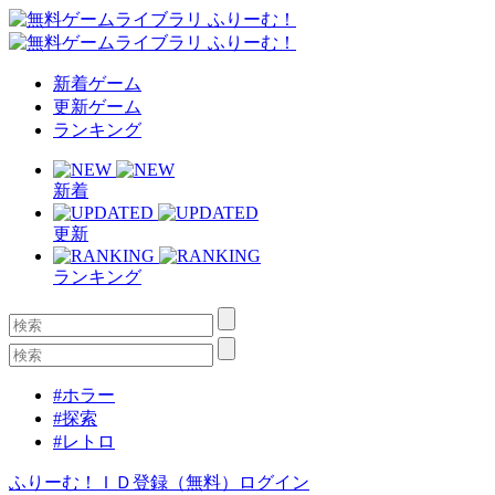
新着ゲーム
更新ゲーム
ランキング
新着
更新
ランキング
#ホラー
#探索
#レトロ
ふりーむ！ＩＤ登録（無料）
ログイン