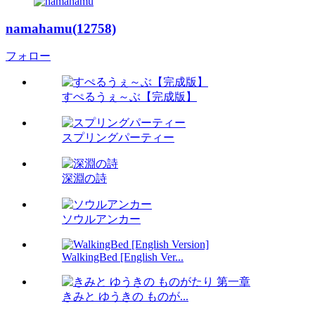
namahamu(12758)
フォロー
すぺるうぇ～ぶ【完成版】
スプリングパーティー
深淵の詩
ソウルアンカー
WalkingBed [English Ver...
きみと ゆうきの ものが...