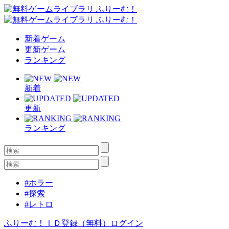
新着ゲーム
更新ゲーム
ランキング
新着
更新
ランキング
#ホラー
#探索
#レトロ
ふりーむ！ＩＤ登録（無料）
ログイン