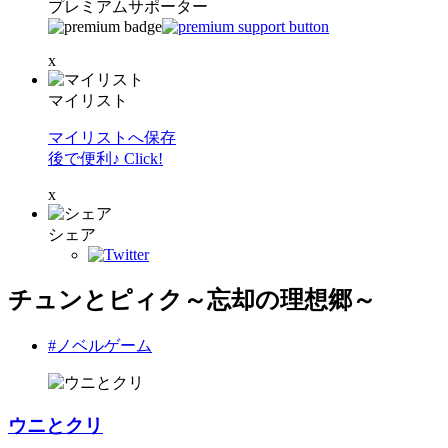
プレミアムサポーター
x
マイリスト
マイリストへ保存
後で便利♪ Click!
x
シェア
チュンとピィク～忘却の理想郷～
#ノベルゲーム
ウニとクリ