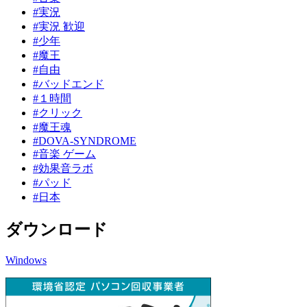
#実況
#実況 歓迎
#少年
#魔王
#自由
#バッドエンド
#１時間
#クリック
#魔王魂
#DOVA-SYNDROME
#音楽 ゲーム
#効果音ラボ
#パッド
#日本
ダウンロード
Windows