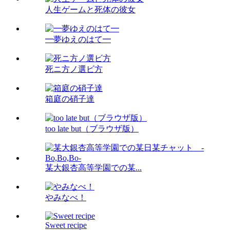
人生ゲームと死体の彼女
━夢ゆえのはて━
死ニ方ノ選ビ方
箱庭の硝子達
too late but（ブラウザ版）
某大銀杏高等学園での某...
やみなべ！
Sweet recipe