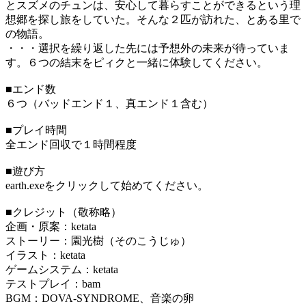
とスズメのチュンは、安心して暮らすことができるという理
想郷を探し旅をしていた。そんな２匹が訪れた、とある里で
の物語。
・・・選択を繰り返した先には予想外の未来が待っていま
す。６つの結末をピィクと一緒に体験してください。
■エンド数
６つ（バッドエンド１、真エンド１含む）
■プレイ時間
全エンド回収で１時間程度
■遊び方
earth.exeをクリックして始めてください。
■クレジット（敬称略）
企画・原案：ketata
ストーリー：園光樹（そのこうじゅ）
イラスト：ketata
ゲームシステム：ketata
テストプレイ：bam
BGM：DOVA-SYNDROME、音楽の卵