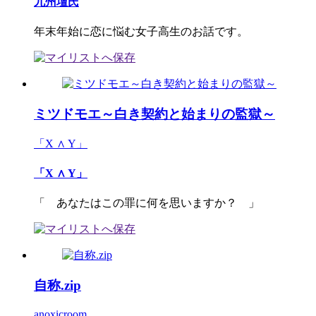
九州壇氏
年末年始に恋に悩む女子高生のお話です。
ミツドモエ～白き契約と始まりの監獄～
「X ∧ Y」
「X ∧ Y」
「 あなたはこの罪に何を思いますか？ 」
自称.zip
anoxicroom