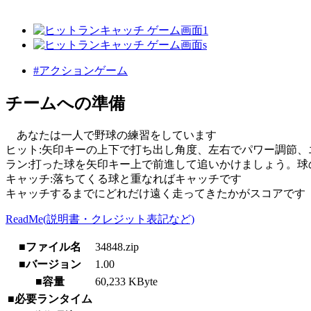
#アクションゲーム
チームへの準備
あなたは一人で野球の練習をしています
ヒット:矢印キーの上下で打ち出し角度、左右でパワー調節、
ラン:打った球を矢印キー上で前進して追いかけましょう。
キャッチ:落ちてくる球と重なればキャッチです
キャッチするまでにどれだけ遠く走ってきたかがスコアです
ReadMe(説明書・クレジット表記など)
■ファイル名
34848.zip
■バージョン
1.00
■容量
60,233 KByte
■必要ランタイム