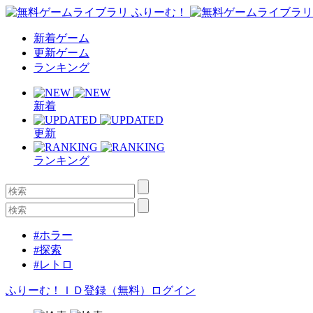
新着ゲーム
更新ゲーム
ランキング
新着
更新
ランキング
#ホラー
#探索
#レトロ
ふりーむ！ＩＤ登録（無料）
ログイン