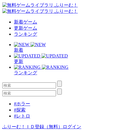
新着ゲーム
更新ゲーム
ランキング
新着
更新
ランキング
#ホラー
#探索
#レトロ
ふりーむ！ＩＤ登録（無料）
ログイン