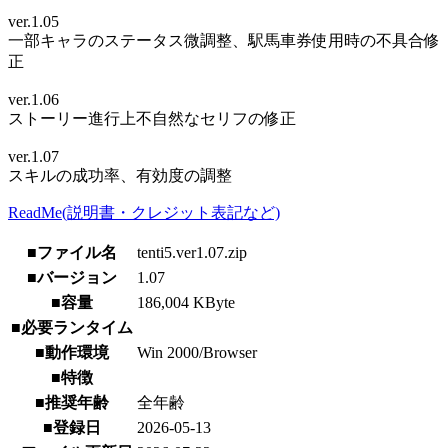
ver.1.05
一部キャラのステータス微調整、駅馬車券使用時の不具合修
正
ver.1.06
ストーリー進行上不自然なセリフの修正
ver.1.07
スキルの成功率、有効度の調整
ReadMe(説明書・クレジット表記など)
■ファイル名
tenti5.ver1.07.zip
■バージョン
1.07
■容量
186,004 KByte
■必要ランタイム
■動作環境
Win 2000/Browser
■特徴
■推奨年齢
全年齢
■登録日
2026-05-13