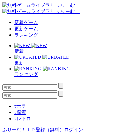
新着ゲーム
更新ゲーム
ランキング
新着
更新
ランキング
#ホラー
#探索
#レトロ
ふりーむ！ＩＤ登録（無料）
ログイン