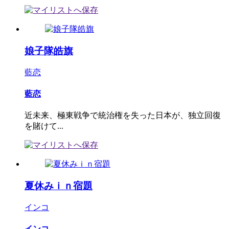
娘子隊皓旗
藍恋
藍恋
近未来、極東戦争で統治権を失った日本が、独立回復
を賭けて...
夏休みｉｎ宿題
インコ
インコ