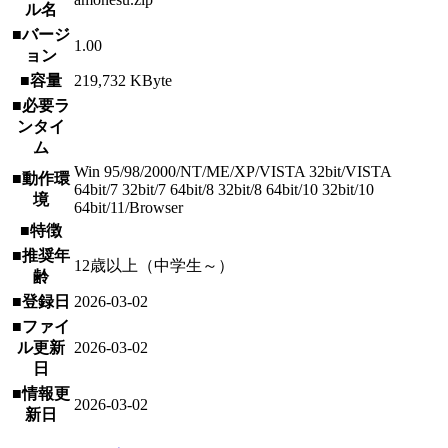
ル名
■バージ
1.00
ョン
■容量
219,732 KByte
■必要ラ
ンタイ
ム
Win 95/98/2000/NT/ME/XP/VISTA 32bit/VISTA
■動作環
64bit/7 32bit/7 64bit/8 32bit/8 64bit/10 32bit/10
境
64bit/11/Browser
■特徴
■推奨年
12歳以上（中学生～）
齢
■登録日
2026-03-02
■ファイ
ル更新
2026-03-02
日
■情報更
2026-03-02
新日