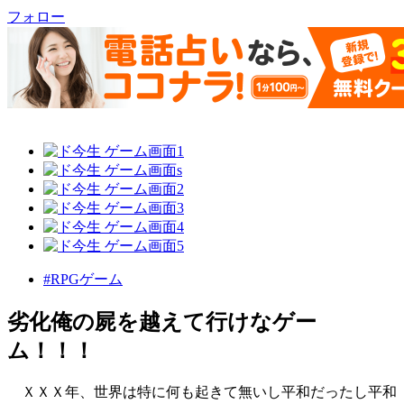
フォロー
#RPGゲーム
劣化俺の屍を越えて行けなゲー
ム！！！
ＸＸＸ年、世界は特に何も起きて無いし平和だったし平和