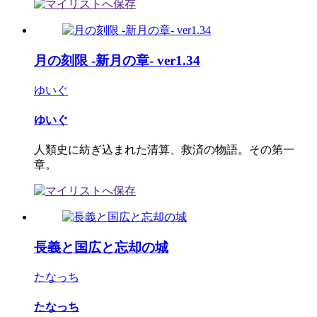
月の刻限 -新月の章- ver1.34
ゆいぐ
ゆいぐ
人類史に紡ぎ込まれた清算、救済の物語。その第一
章。
長義と国広と忘却の城
たなっち
たなっち