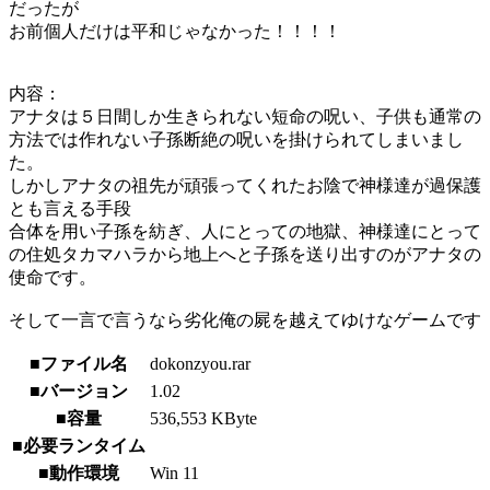
だったが
お前個人だけは平和じゃなかった！！！！
内容：
アナタは５日間しか生きられない短命の呪い、子供も通常の
方法では作れない子孫断絶の呪いを掛けられてしまいまし
た。
しかしアナタの祖先が頑張ってくれたお陰で神様達が過保護
とも言える手段
合体を用い子孫を紡ぎ、人にとっての地獄、神様達にとって
の住処タカマハラから地上へと子孫を送り出すのがアナタの
使命です。
そして一言で言うなら劣化俺の屍を越えてゆけなゲームです
■ファイル名
dokonzyou.rar
■バージョン
1.02
■容量
536,553 KByte
■必要ランタイム
■動作環境
Win 11