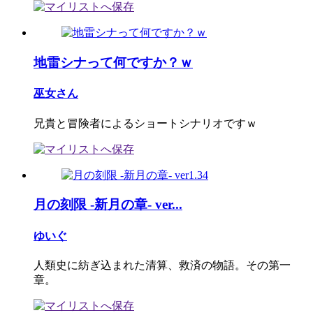
地雷シナって何ですか？ｗ
巫女さん
兄貴と冒険者によるショートシナリオですｗ
月の刻限 -新月の章- ver...
ゆいぐ
人類史に紡ぎ込まれた清算、救済の物語。その第一
章。