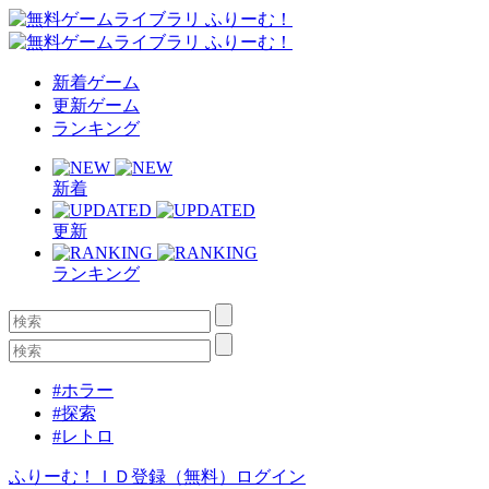
新着ゲーム
更新ゲーム
ランキング
新着
更新
ランキング
#ホラー
#探索
#レトロ
ふりーむ！ＩＤ登録（無料）
ログイン