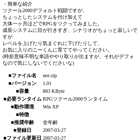
・簡単な紹介
ツクール2000デフォルト戦闘ですが、
ちょっとしたシステムを付け加えて
大体一ヶ月ほどでRPGをツクってみました。
成長システムに目が行きすぎ、シナリオがちょっと寂しいで
すが
レベルを上げたり気まぐれに下げたりして、
お気に入りのニーくんに育ててやってください。
(時折意味不明な単語ややり取りが出ますが、それがデフォ
なので気にしないでくださいな)
■ファイル名
nee.zip
■バージョン
1.01
■容量
883 KByte
■必要ランタイム
RPGツクール2000ランタイム
■動作環境
Win XP
■特徴
■推奨年齢
全年齢
■登録日
2007-03-27
■ファイル更新日
2007-03-27