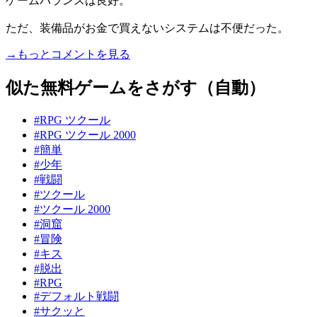
ゲームバランスは良好。
ただ、装備品がお金で買えないシステムは不便だった。
→もっとコメントを見る
似た無料ゲームをさがす（自動）
#RPG ツクール
#RPG ツクール 2000
#簡単
#少年
#戦闘
#ツクール
#ツクール 2000
#洞窟
#冒険
#キス
#脱出
#RPG
#デフォルト戦闘
#サクッと