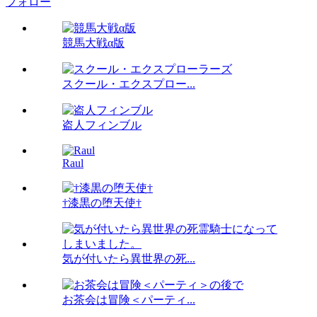
フォロー
競馬大戦α版
スクール・エクスプロー...
盗人フィンブル
Raul
†漆黒の堕天使†
気が付いたら異世界の死...
お茶会は冒険＜パーティ...