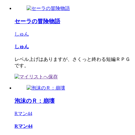
セーラの冒険物語
しゅん
しゅん
レベル上げはありますが、さくっと終わる短編ＲＰＧ
です。
泡沫のＲ：崩壊
Rマン44
Rマン44