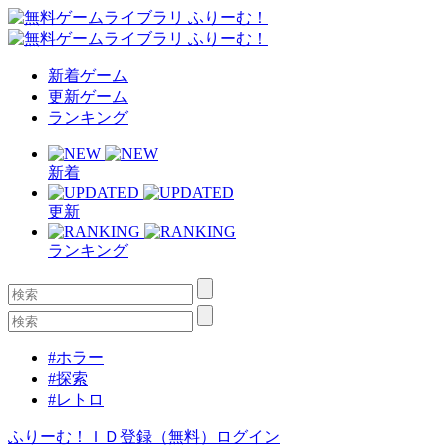
新着ゲーム
更新ゲーム
ランキング
新着
更新
ランキング
#ホラー
#探索
#レトロ
ふりーむ！ＩＤ登録（無料）
ログイン