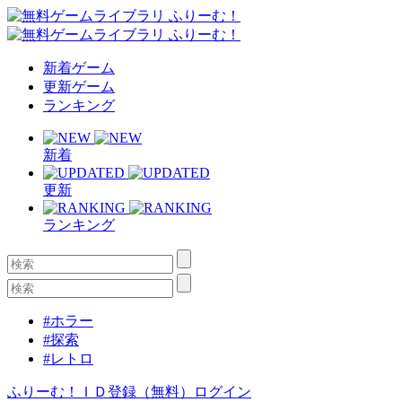
新着ゲーム
更新ゲーム
ランキング
新着
更新
ランキング
#ホラー
#探索
#レトロ
ふりーむ！ＩＤ登録（無料）
ログイン