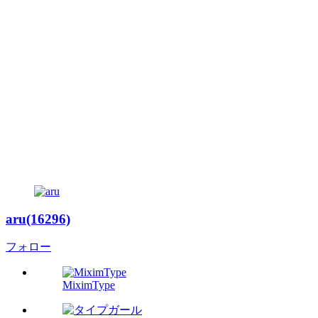
aru(16296)
フォロー
MiximType