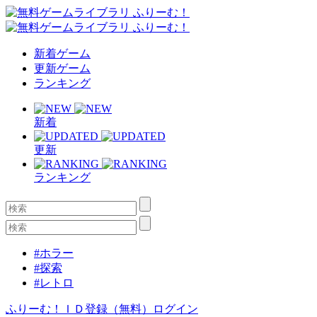
新着ゲーム
更新ゲーム
ランキング
新着
更新
ランキング
#ホラー
#探索
#レトロ
ふりーむ！ＩＤ登録（無料）
ログイン