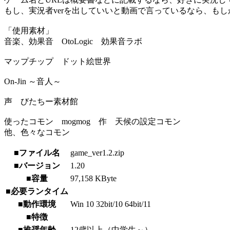
もし、実況者verを出していいと動画で言っているなら、もし
「使用素材」
音楽、効果音 OtoLogic 効果音ラボ
マップチップ ドット絵世界
On-Jin ～音人～
声 びたちー素材館
使ったコモン mogmog 作 天候の設定コモン
他、色々なコモン
■ファイル名
game_ver1.2.zip
■バージョン
1.20
■容量
97,158 KByte
■必要ランタイム
■動作環境
Win 10 32bit/10 64bit/11
■特徴
■推奨年齢
12歳以上（中学生～）