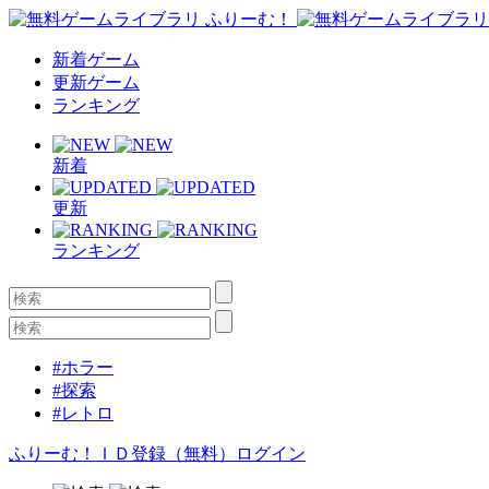
新着ゲーム
更新ゲーム
ランキング
新着
更新
ランキング
#ホラー
#探索
#レトロ
ふりーむ！ＩＤ登録（無料）
ログイン