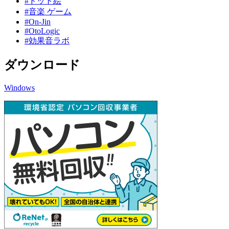
#ドット絵
#音楽 ゲーム
#On-Jin
#OtoLogic
#効果音ラボ
ダウンロード
Windows