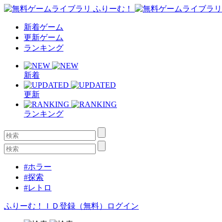
新着ゲーム
更新ゲーム
ランキング
新着
更新
ランキング
#ホラー
#探索
#レトロ
ふりーむ！ＩＤ登録（無料）
ログイン