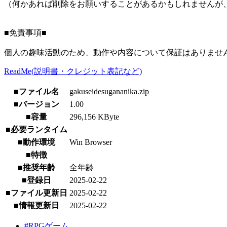
（何かあれば削除をお願いすることがあるかもしれませんが
■免責事項■
個人の趣味活動のため、動作や内容について保証はありませ
ReadMe(説明書・クレジット表記など)
■ファイル名
gakuseidesugananika.zip
■バージョン
1.00
■容量
296,156 KByte
■必要ランタイム
■動作環境
Win Browser
■特徴
■推奨年齢
全年齢
■登録日
2025-02-22
■ファイル更新日
2025-02-22
■情報更新日
2025-02-22
#RPGゲーム