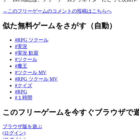
→このフリーゲームのコメントの投稿はこちらへ
似た無料ゲームをさがす（自動）
#RPG ツクール
#実況
#実況 歓迎
#ツクール
#魔王
#ツクール MV
#RPG ツクール MV
#クイズ
#RPG
#１時間
このフリーゲームを今すぐブラウザで
ブラウザ版を遊ぶ
(ログイン)