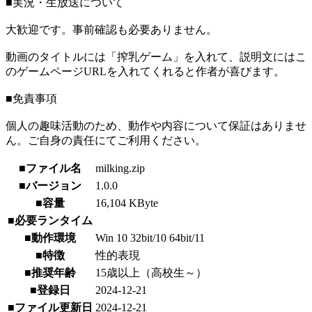
■実況・生放送について
大歓迎です。事前確認も必要ありません。
動画のタイトルには「搾乳ゲーム」を入れて、説明文にはこ
のゲームページURLを入れてくれると作者が喜びます。
■免責事項
個人の趣味活動のため、動作や内容について保証はありませ
ん。ご自身の責任にてご利用ください。
■ファイル名
milking.zip
■バージョン
1.0.0
■容量
16,104 KByte
■必要ランタイム
■動作環境
Win 10 32bit/10 64bit/11
■特徴
性的表現
■推奨年齢
15歳以上（高校生～）
■登録日
2024-12-21
■ファイル更新日
2024-12-21