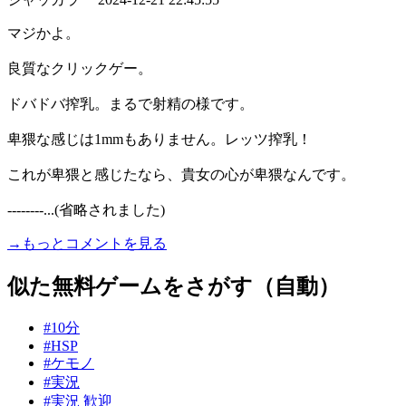
マジかよ。
良質なクリックゲー。
ドバドバ搾乳。まるで射精の様です。
卑猥な感じは1mmもありません。レッツ搾乳！
これが卑猥と感じたなら、貴女の心が卑猥なんです。
--------...(省略されました)
→もっとコメントを見る
似た無料ゲームをさがす（自動）
#10分
#HSP
#ケモノ
#実況
#実況 歓迎