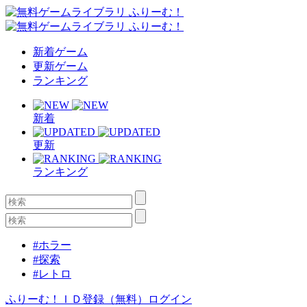
新着ゲーム
更新ゲーム
ランキング
新着
更新
ランキング
#ホラー
#探索
#レトロ
ふりーむ！ＩＤ登録（無料）
ログイン