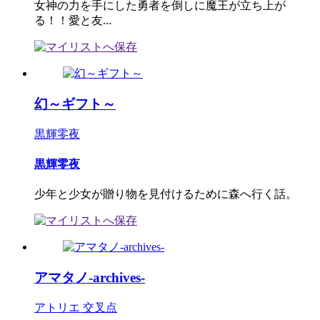
女神の力を手にした勇者を倒しに魔王が立ち上が
る！！愛と友...
幻～ギフト～
黒輝零夜
黒輝零夜
少年と少女が贈り物を見付けるために森へ行く話。
アマタノ-archives-
アトリエ 交叉点