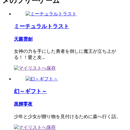
メのフリーゲーム
ミーチュラルトラスト
天叢雲劍
女神の力を手にした勇者を倒しに魔王が立ち上が
る！！愛と友...
幻～ギフト～
黒輝零夜
少年と少女が贈り物を見付けるために森へ行く話。