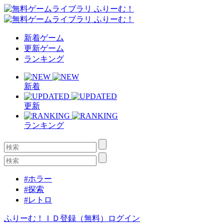
新着ゲーム
更新ゲーム
ランキング
新着
更新
ランキング
#ホラー
#探索
#レトロ
ふりーむ！ＩＤ登録（無料）
ログイン