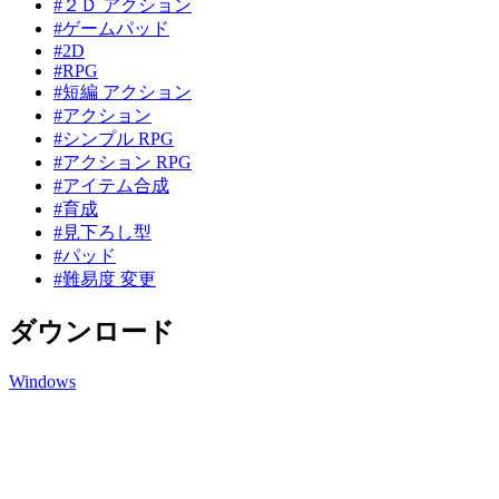
#２Ｄ アクション
#ゲームパッド
#2D
#RPG
#短編 アクション
#アクション
#シンプル RPG
#アクション RPG
#アイテム合成
#育成
#見下ろし型
#パッド
#難易度 変更
ダウンロード
Windows