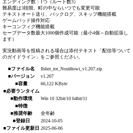
エンディング数：1つ（ルート数3）
難易度は3段階。町の中ならいつでも変更可能
テキストオート送り、バックログ、スキップ機能搭載
ゲームパッド操作対応
キーコンフィグ機能搭載
セーブデータ数最大1000個作成可能（最小4個～自動拡張し
ます）
実況動画等を投稿される場合は添付テキスト「配信等ついて
のガイドライン」をご参照ください。
■ファイル名
Ilshet_tot_Nostiltowi_v1.207.zip
■バージョン
v1.207
■容量
66,122 KByte
■必要ランタイム
■動作環境
Win 10 32bit/10 64bit/11
■特徴
■推奨年齢
全年齢
■登録日
2024-10-05
■ファイル更新日
2025-06-06