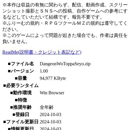
※本作は収益の有無に関わらず、配信、動画作成、スクリー
ンショット撮影とＳＮＳへの投稿、自作ゲームへの参考にす
るなどしていただいて結構です。報告不要です。
※ふりーむの規約・ＲＰＧツクールＭＺの規約は遵守してく
ださい。
※このゲームによって問題が起きた場合でも、作者は責任を
負いません。
ReadMe(説明書・クレジット表記など)
■ファイル名
DangeonWoToppaSeyo.zip
■バージョン
1.00
■容量
94,977 KByte
■必要ランタイム
■動作環境
Win Browser
■特徴
■推奨年齢
全年齢
■登録日
2024-10-03
■ファイル更新日
2024-10-03
■情報更新日
2024-10-03