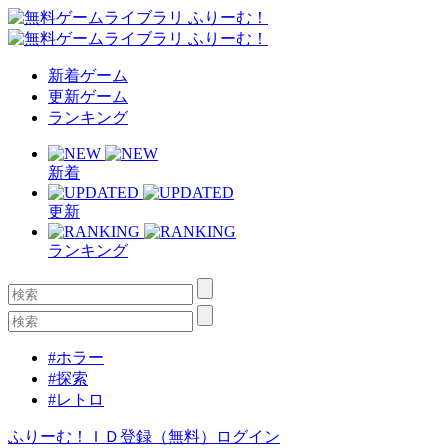
新着ゲーム
更新ゲーム
ランキング
新着
更新
ランキング
#ホラー
#探索
#レトロ
ふりーむ！ＩＤ登録（無料）
ログイン