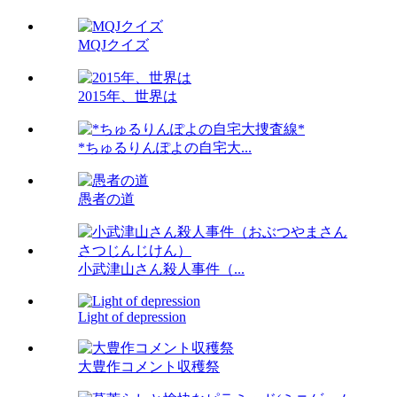
MQJクイズ
2015年、世界は
*ちゅるりんぽよの自宅大...
愚者の道
小武津山さん殺人事件（...
Light of depression
大豊作コメント収穫祭