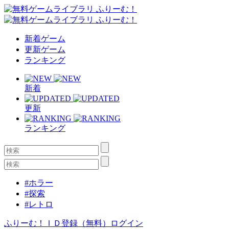
新着ゲーム
更新ゲーム
ランキング
新着
更新
ランキング
#ホラー
#探索
#レトロ
ふりーむ！ＩＤ登録（無料）
ログイン