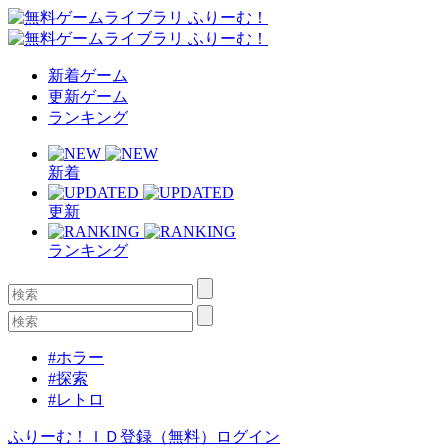
新着ゲーム
更新ゲーム
ランキング
新着
更新
ランキング
#ホラー
#探索
#レトロ
ふりーむ！ＩＤ登録（無料）
ログイン