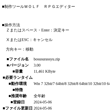
■制作ツールＷＯＬＦ ＲＰＧエディター
■操作方法
Ｚまたはスペース・Enter：決定キー
ⅩまたはESC：キャンセル
方向キー：移動
■ファイル名
bosusurassyu.zip
■バージョン
3.00
■容量
11,461 KByte
■必要ランタイム
■動作環境
Win 7 32bit/7 64bit/8 32bit/8 64bit/10 32bit/10 
■特徴
■推奨年齢
全年齢
■登録日
2024-05-06
■ファイル更新日
2024-05-06