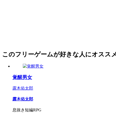
このフリーゲームが好きな人にオスス
覚醒男女
露木佑太郎
露木佑太郎
息抜き短編RPG