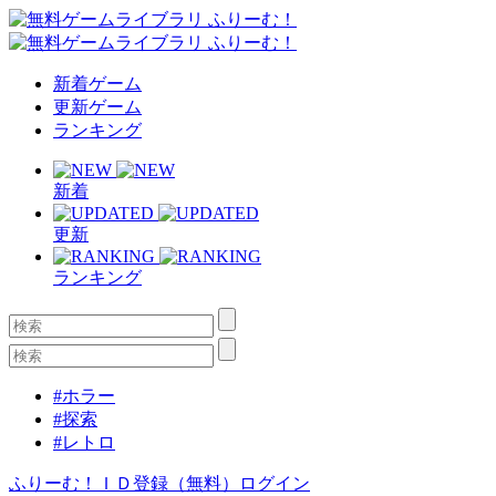
新着ゲーム
更新ゲーム
ランキング
新着
更新
ランキング
#ホラー
#探索
#レトロ
ふりーむ！ＩＤ登録（無料）
ログイン