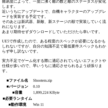
難易度によって、一度に沸く敵の数と敵のステータスが変化
します。
近いうちにアップデートで、自機キャラクターのアップグレ
ードを実装する予定です。
そのあとは新武器、新敵、新ステージの順で実装していく流
れになります。
あまり期待せずダウンロードしていただけたら幸いです。
UE5で作成したので、ある程度のスペックが必要になるかも
しれないですが、自分の知識不足で最低要件スペックもわか
らず申し訳ないです。
実力不足でゲーム化する際に適応されていないエフェクトや
仕様が多いので、早いうちに適応させられるよう頑張りま
す。
■ファイル名
Shootem.zip
■バージョン
0.10
■容量
1,899,224 KByte
■必要ランタイム
■動作環境
Win 11