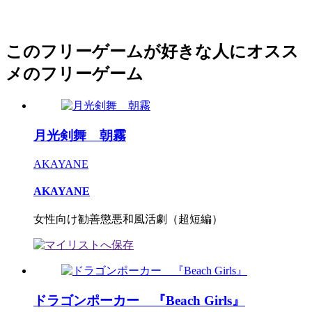
このフリーゲームが好きな人にオスス
メのフリーゲーム
月光剣舞 朝霧
AKAYANE
AKAYANE
女性向け勧善懲悪和風活劇（超短編）
ドラゴンポーカー 『Beach Girls』