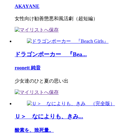
AKAYANE
女性向け勧善懲悪和風活劇（超短編）
ドラゴンポーカー 『Bea...
roonett 純音
少女達のひと夏の思い出
Ｕ＞ なによりも、きみ...
酸素を、致死量。