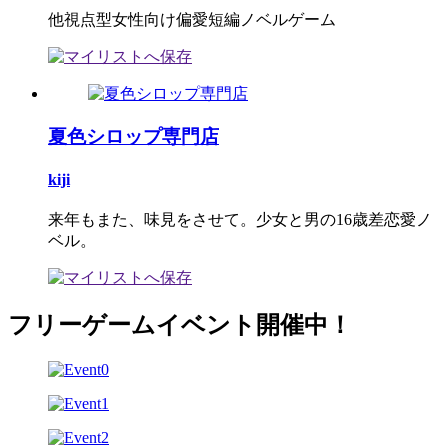
他視点型女性向け偏愛短編ノベルゲーム
夏色シロップ専門店
kiji
来年もまた、味見をさせて。少女と男の16歳差恋愛ノ
ベル。
フリーゲームイベント開催中！