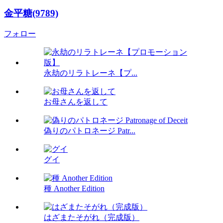
金平糖(9789)
フォロー
永劫のリラトレーネ【プ...
お母さんを返して
偽りのパトロネージ Patr...
グイ
種 Another Edition
はざまたそがれ（完成版）