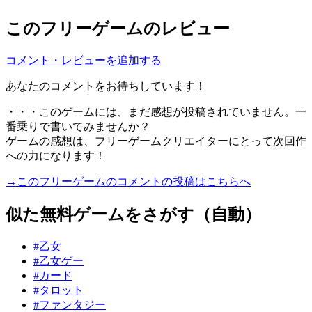
このフリーゲームのレビュー
コメント・レビューを追加する
あなたのコメントをお待ちしています！
・・・このゲームには、まだ感想が投稿されていません。一
番乗りで書いてみませんか？
ゲームの感想は、フリーゲームクリエイターにとって次回作
への力になります！
→このフリーゲームのコメントの投稿はこちらへ
似た無料ゲームをさがす（自動）
#乙女
#乙女ゲー
#カード
#タロット
#ファンタジー