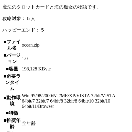
魔法のタロットカードと海の魔女の物語です。
攻略対象：５人
ハッピーエンド：５
■ファイ
ocean.zip
ル名
■バージ
1.0
ョン
■容量
198,128 KByte
■必要ラ
ンタイ
ム
Win 95/98/2000/NT/ME/XP/VISTA 32bit/VISTA
■動作環
64bit/7 32bit/7 64bit/8 32bit/8 64bit/10 32bit/10
境
64bit/11/Browser
■特徴
■推奨年
全年齢
齢