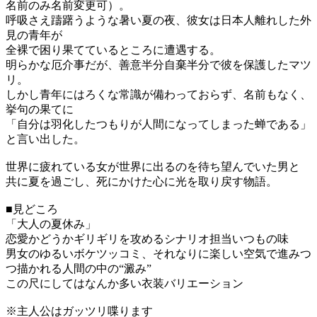
名前のみ名前変更可）。
呼吸さえ躊躇うような暑い夏の夜、彼女は日本人離れした外
見の青年が
全裸で困り果てているところに遭遇する。
明らかな厄介事だが、善意半分自棄半分で彼を保護したマツ
リ。
しかし青年にはろくな常識が備わっておらず、名前もなく、
挙句の果てに
「自分は羽化したつもりが人間になってしまった蝉である」
と言い出した。
世界に疲れている女が世界に出るのを待ち望んでいた男と
共に夏を過ごし、死にかけた心に光を取り戻す物語。
■見どころ
「大人の夏休み」
恋愛かどうかギリギリを攻めるシナリオ担当いつもの味
男女のゆるいボケツッコミ、それなりに楽しい空気で進みつ
つ描かれる人間の中の“澱み”
この尺にしてはなんか多い衣装バリエーション
※主人公はガッツリ喋ります