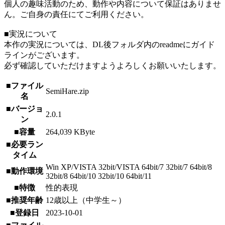
個人の趣味活動のため、動作や内容について保証はありませ
ん。ご自身の責任にてご利用ください。
■実況について
本作の実況については、DL後フォルダ内のreadmeにガイド
ラインがございます。
必ず確認していただけますようよろしくお願いいたします。
■ファイル
SemiHare.zip
名
■バージョ
2.0.1
ン
■容量
264,039 KByte
■必要ラン
タイム
Win XP/VISTA 32bit/VISTA 64bit/7 32bit/7 64bit/8
■動作環境
32bit/8 64bit/10 32bit/10 64bit/11
■特徴
性的表現
■推奨年齢
12歳以上（中学生～）
■登録日
2023-10-01