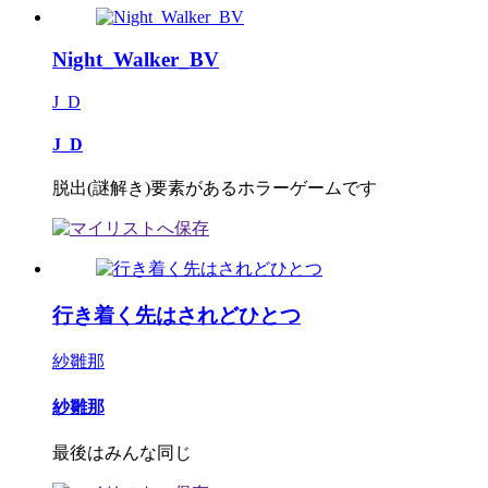
Night_Walker_BV
J_D
J_D
脱出(謎解き)要素があるホラーゲームです
行き着く先はされどひとつ
紗雛那
紗雛那
最後はみんな同じ