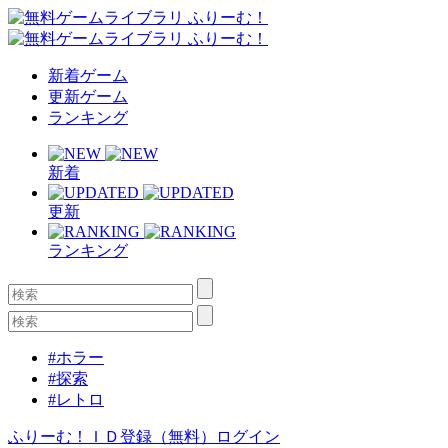
新着ゲーム
更新ゲーム
ランキング
新着
更新
ランキング
#ホラー
#探索
#レトロ
ふりーむ！ＩＤ登録（無料）
ログイン