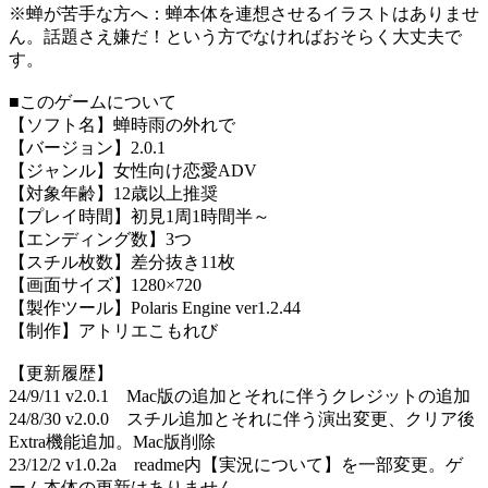
※蝉が苦手な方へ：蝉本体を連想させるイラストはありませ
ん。話題さえ嫌だ！という方でなければおそらく大丈夫で
す。
■このゲームについて
【ソフト名】蝉時雨の外れで
【バージョン】2.0.1
【ジャンル】女性向け恋愛ADV
【対象年齢】12歳以上推奨
【プレイ時間】初見1周1時間半～
【エンディング数】3つ
【スチル枚数】差分抜き11枚
【画面サイズ】1280×720
【製作ツール】Polaris Engine ver1.2.44
【制作】アトリエこもれび
【更新履歴】
24/9/11 v2.0.1 Mac版の追加とそれに伴うクレジットの追加
24/8/30 v2.0.0 スチル追加とそれに伴う演出変更、クリア後
Extra機能追加。Mac版削除
23/12/2 v1.0.2a readme内【実況について】を一部変更。ゲ
ーム本体の更新はありません