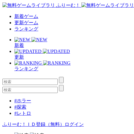
新着ゲーム
更新ゲーム
ランキング
新着
更新
ランキング
#ホラー
#探索
#レトロ
ふりーむ！ＩＤ登録（無料）
ログイン