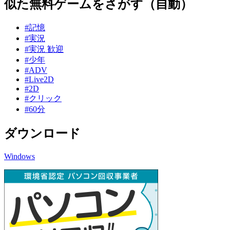
似た無料ゲームをさがす（自動）
#記憶
#実況
#実況 歓迎
#少年
#ADV
#Live2D
#2D
#クリック
#60分
ダウンロード
Windows