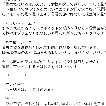
「樹の塔にいるオルガという女性を探して欲しい。そして見
そう言われてやってきたのはいつまでも夕日が沈まない不思
ないまま樹の塔を登ります。黄昏の旅の終わりに彼は何を見
---どういうゲーム？---
あちこちにあるクリックポイントの反応を見ながら雰囲気を
人物やオブジェなどあやしいと思った所をぽちっとクリック
---見て欲しいとこ---
過去の渦女屋作品と比べて動的な作品を目指しています。
Live2D作品のようにぬるぬる動いたりはしませんが、さり
今回も軽めの暴力描写があります。（流血は有りません）
過度に苦手とされる方はお気を付け下さい！
* * * * * * *
---プレイ時間---
・40～60分ほど（寄り道込み）
---実況---
・歓迎です。詳しくは「はじめにお読みください.txt」をご