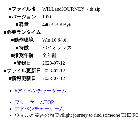
■ファイル名
WILLandJOURNEY_4th.zip
■バージョン
1.00
■容量
446,353 KByte
■必要ランタイム
■動作環境
Win 10 64bit
■特徴
バイオレンス
■推奨年齢
全年齢
■登録日
2023-07-12
■ファイル更新日
2023-07-12
■情報更新日
2023-07-12
#アドベンチャーゲーム
フリーゲームTOP
アドベンチャーゲーム
ウィルと黄昏の旅 Twilight journey to find someone THE FO