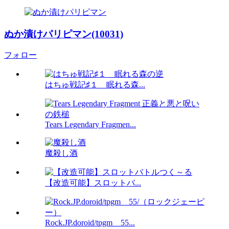
ぬか漬けパリピマン(10031)
フォロー
はちゅ戦記♯１ 眠れる森...
Tears Legendary Fragmen...
魔殺し酒
【改造可能】スロットバ...
Rock.JP.doroid/tpgm__55...