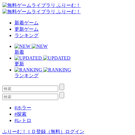
新着ゲーム
更新ゲーム
ランキング
新着
更新
ランキング
#ホラー
#探索
#レトロ
ふりーむ！ＩＤ登録（無料）
ログイン