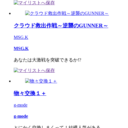
クラウド救出作戦～逆襲のGUNNER～
MSG.K
MSG.K
あなたは大激戦を突破できるか!?
物々交換１＋
g-mode
g-mode
とにかく交換しまくって！結構人気がある。