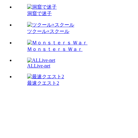
洞窟で迷子
ツクール×スクール
Ｍｏｎｓｔｅｒｓ Ｗａｒ
ALLive-net
最速クエスト2