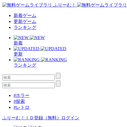
新着ゲーム
更新ゲーム
ランキング
新着
更新
ランキング
#ホラー
#探索
#レトロ
ふりーむ！ＩＤ登録（無料）
ログイン