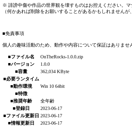
※ 誹謗中傷や作品の世界観を壊すものはお控えください。マ
（何かあれば削除をお願いすることがあるかもしれませんが
■免責事項
個人の趣味活動のため、動作や内容について保証はありませ
■ファイル名
OnTheRocks-1.0.0.zip
■バージョン
1.0.0
■容量
362,034 KByte
■必要ランタイム
■動作環境
Win 10 64bit
■特徴
■推奨年齢
全年齢
■登録日
2023-06-17
■ファイル更新日
2023-06-17
■情報更新日
2023-06-17