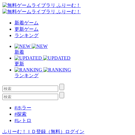
新着ゲーム
更新ゲーム
ランキング
新着
更新
ランキング
#ホラー
#探索
#レトロ
ふりーむ！ＩＤ登録（無料）
ログイン