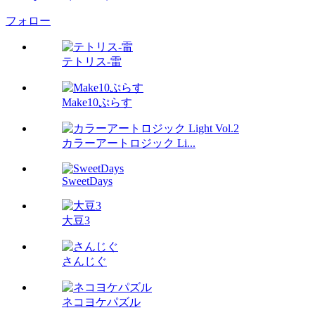
フォロー
テトリス-雷
Make10ぷらす
カラーアートロジック Li...
SweetDays
大豆3
さんじぐ
ネコヨケパズル