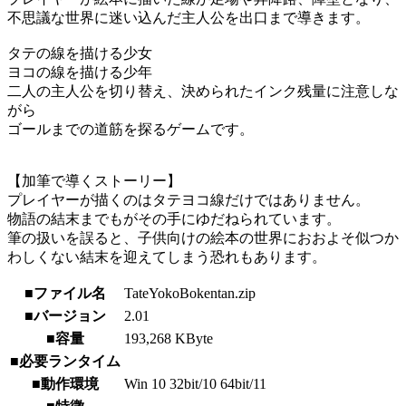
不思議な世界に迷い込んだ主人公を出口まで導きます。
タテの線を描ける少女
ヨコの線を描ける少年
二人の主人公を切り替え、決められたインク残量に注意しな
がら
ゴールまでの道筋を探るゲームです。
【加筆で導くストーリー】
プレイヤーが描くのはタテヨコ線だけではありません。
物語の結末までもがその手にゆだねられています。
筆の扱いを誤ると、子供向けの絵本の世界におおよそ似つか
わしくない結末を迎えてしまう恐れもあります。
■ファイル名
TateYokoBokentan.zip
■バージョン
2.01
■容量
193,268 KByte
■必要ランタイム
■動作環境
Win 10 32bit/10 64bit/11