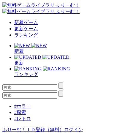
新着ゲーム
更新ゲーム
ランキング
新着
更新
ランキング
#ホラー
#探索
#レトロ
ふりーむ！ＩＤ登録（無料）
ログイン