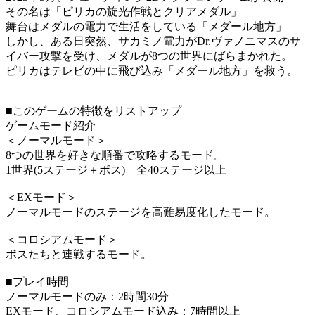
その名は「ピリカの旋光作戦とクリアメダル」
舞台はメダルの電力で生活をしている「メダール地方」
しかし、ある日突然、サカミノ電力がDr.ヴァノニマスのサ
イバー攻撃を受け、メダルが8つの世界にばらまかれた。
ピリカはテレビの中に飛び込み「メダール地方」を救う。
■このゲームの特徴をリストアップ
ゲームモード紹介
＜ノーマルモード＞
8つの世界を好きな順番で攻略するモード。
1世界(5ステージ＋ボス) 全40ステージ以上
＜EXモード＞
ノーマルモードのステージを高難易度化したモード。
＜コロシアムモード＞
ボスたちと連戦するモード。
■プレイ時間
ノーマルモードのみ：2時間30分
EXモード、コロシアムモード込み：7時間以上