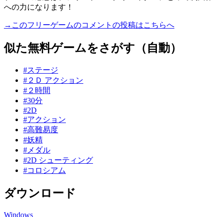
への力になります！
→このフリーゲームのコメントの投稿はこちらへ
似た無料ゲームをさがす（自動）
#ステージ
#２Ｄ アクション
#２時間
#30分
#2D
#アクション
#高難易度
#妖精
#メダル
#2D シューティング
#コロシアム
ダウンロード
Windows