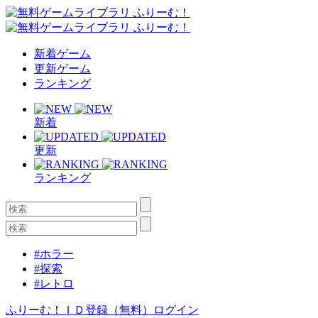
新着ゲーム
更新ゲーム
ランキング
新着
更新
ランキング
#ホラー
#探索
#レトロ
ふりーむ！ＩＤ登録（無料）
ログイン