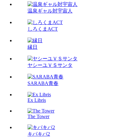
温泉ギャル対宇宙人
しろくまACT
縁日
ヤシーユＶＳサンタ
SARABA青春
Ex Libris
The Tower
キパキパ2