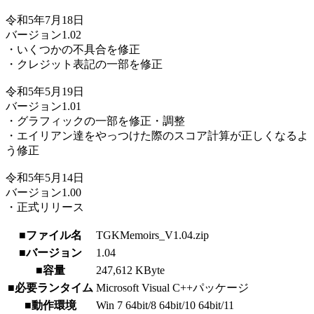
令和5年7月18日
バージョン1.02
・いくつかの不具合を修正
・クレジット表記の一部を修正
令和5年5月19日
バージョン1.01
・グラフィックの一部を修正・調整
・エイリアン達をやっつけた際のスコア計算が正しくなるよ
う修正
令和5年5月14日
バージョン1.00
・正式リリース
■ファイル名
TGKMemoirs_V1.04.zip
■バージョン
1.04
■容量
247,612 KByte
■必要ランタイム
Microsoft Visual C++パッケージ
■動作環境
Win 7 64bit/8 64bit/10 64bit/11