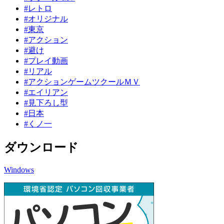
#レトロ
#オリジナル
#東京
#アクション
#避け
#プレイ動画
#リアル
#アクションゲームツクールＭＶ
#エイリアン
#見下ろし型
#日本
#くノ一
ダウンロード
Windows