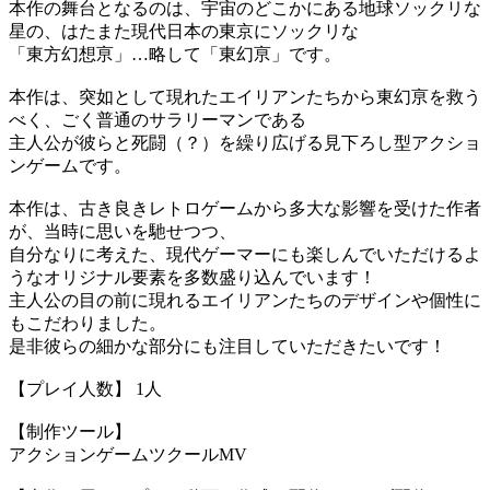
本作の舞台となるのは、宇宙のどこかにある地球ソックリな
星の、はたまた現代日本の東京にソックリな
「東方幻想亰」…略して「東幻亰」です。
本作は、突如として現れたエイリアンたちから東幻亰を救う
べく、ごく普通のサラリーマンである
主人公が彼らと死闘（？）を繰り広げる見下ろし型アクショ
ンゲームです。
本作は、古き良きレトロゲームから多大な影響を受けた作者
が、当時に思いを馳せつつ、
自分なりに考えた、現代ゲーマーにも楽しんでいただけるよ
うなオリジナル要素を多数盛り込んでいます！
主人公の目の前に現れるエイリアンたちのデザインや個性に
もこだわりました。
是非彼らの細かな部分にも注目していただきたいです！
【プレイ人数】 1人
【制作ツール】
アクションゲームツクールMV