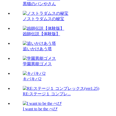
黒猫のパンやさん
ノストラダムスの秘宝
凶師伝説【体験版】
追いかけあう塔
学園異能ゴメス
キパキパ2
RE:ステージ１ コンプレ...
I want to be the べび