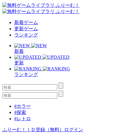
新着ゲーム
更新ゲーム
ランキング
新着
更新
ランキング
#ホラー
#探索
#レトロ
ふりーむ！ＩＤ登録（無料）
ログイン