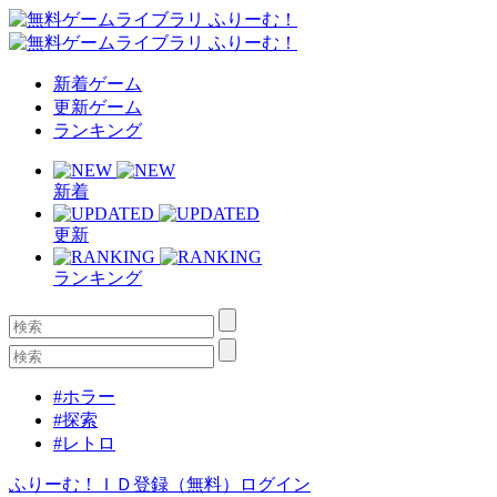
新着ゲーム
更新ゲーム
ランキング
新着
更新
ランキング
#ホラー
#探索
#レトロ
ふりーむ！ＩＤ登録（無料）
ログイン